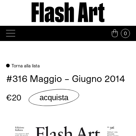
Vai
al
contenuto
0
Torna alla lista
#316 Maggio – Giugno 2014
€20
acquista