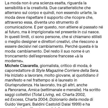
La moda non è una scienza esatta, riguarda la
sensibilità e la creatività. Due caratteristiche che
atterrano sul corpo e quindi, non essendo un’arte, la
moda deve rispettare il supporto che ricopre che,
attraverso essa, diventa uno strumento di
comunicazione. E per questo, non attiene al passato né
al futuro, ma è imprigionata nel presente in cui nasce.
In questi limiti, ci sono persone, che si chiamano stilisti
o meglio designer e direttori creativi, che riescono a
essere decisivi nel cambiamento. Perché questa è la
moda: cambiamento. Del resto il suo nome è un
troncamento dell’espressione francese «à la
moderne».
Michele Ciavarella
, giornalista, critico di moda, è
caporedattore di
Style Magazine Corriere della Sera
.
Ha iniziato a lavorare, molto giovane, al quotidiano
il
manifesto
e nel frattempo si è laureato in
Giurisprudenza. Ha lavorato, tra gli altri, anche
a
Panorama
,
Amica
(settimanale e mensile). Ha scritto
saggi collettivi (
Total Living
, ed. Charta 2002,
ed
Excess
, Charta 2004;
Dizionario della moda
di
Guido Vergani, Baldini Castoldi Dalai 1999) e ha