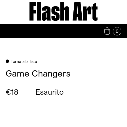
Vai
al
contenuto
0
Torna alla lista
Game Changers
€18
Esaurito